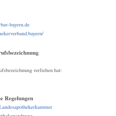
@bav-bayern.de
hekerverband.bayern/
rufsbezeichnung
rufsbezeichnung verliehen hat:
he Regelungen
 Landesapothekerkammer
othekenordnung