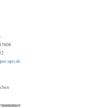
.
 13808
52
per-apo.de
t
chen
ernummer