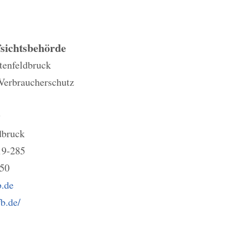
sichtsbehörde
tenfeldbruck
 Verbraucherschutz
9
dbruck
19-285
450
b.de
fb.de/