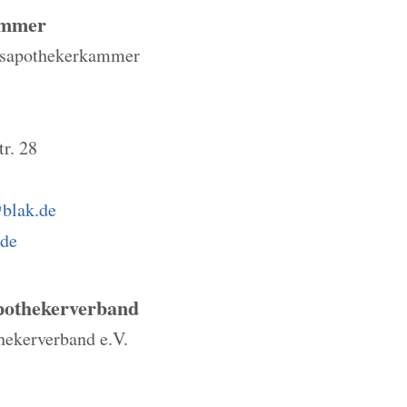
ammer
esapothekerkammer
r. 28
@blak.de
.de
pothekerverband
hekerverband e.V.