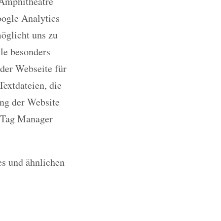
 Amphitheatre
oogle Analytics
möglicht uns zu
ile besonders
 der Webseite für
extdateien, die
ng der Website
e Tag Manager
es und ähnlichen