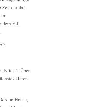
e Zeit darüber
der
n dem Fall
.
VO.
alytics 4. Über
ienstes klären
 Gordon House,