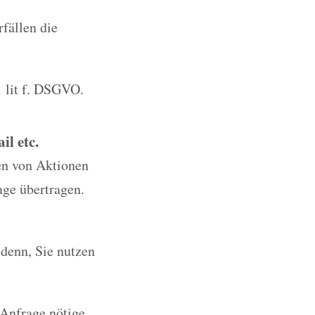
rfällen die
1 lit f. DSGVO.
l etc.
en von Aktionen
age übertragen.
 denn, Sie nutzen
 Anfrage nötige